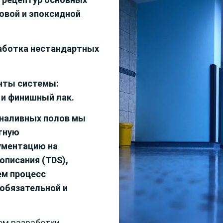
овой и эпоксидной
работка нестандартных
нты системы:
 и финишный лак.
 наливных полов мы
тную
ументацию на
описания (TDS)
,
ем процесс
обязательной и
ом разработки