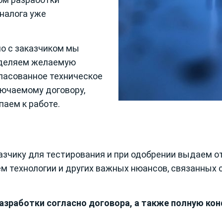
аналога уже
но с заказчиком мы
еделяем желаемую
гласованное техническое
лючаемому договору,
паем к работе.
зчику для тестирования и при одобрении выдаем от
м технологии и других важных нюансов, связанных
азработки согласно договора, а также полную ко