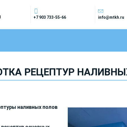
1
+7 903 733-55-66
info@mtkh.ru
ОТКА РЕЦЕПТУР НАЛИВНЫ
птуры наливных полов
 рецептур основных