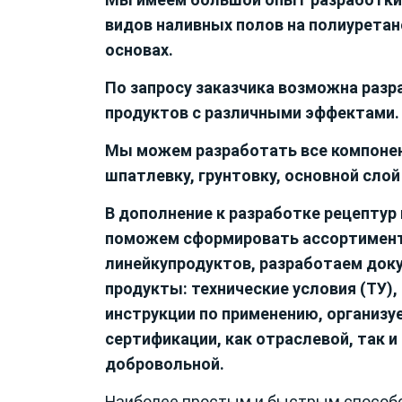
видов наливных полов на полиуретан
основах.
По запросу заказчика возможна раз
продуктов с различными эффектами.
Мы можем разработать все компоне
шпатлевку, грунтовку, основной слой
В дополнение к разработке рецептур
поможем сформировать
ассортимен
линейку
продуктов, разработаем док
продукты:
технические условия (ТУ)
,
инструкции по применению
, организу
сертификации, как
отраслевой
, так и
добровольной
.
Наиболее простым и быстрым способ